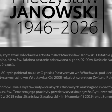
ejszym zmarł włocławski artysta malarz Mieczysław Janowski. Ostatnie 
opina. Msza Św. żałobna zostanie odprawiona o godz. 09:00 w Kościele
półczucia.
 60-tych pobierał nauki w Ognisku Plastycznym we Włocławku pod kieru
plastycznym ruchu we Włocławku. Od 2008 roku był członkiem Związku Pol
dorobku wiele wystaw indywidualnych i zbiorowych oraz nagród i wyróżn
 rysunków. Tematem jego prac były przede wszystkim pejzaże. Był uczes
el”, w 2018 roku „Stanisław Zagajewski – In Memoriam” i 2019 roku „Sum