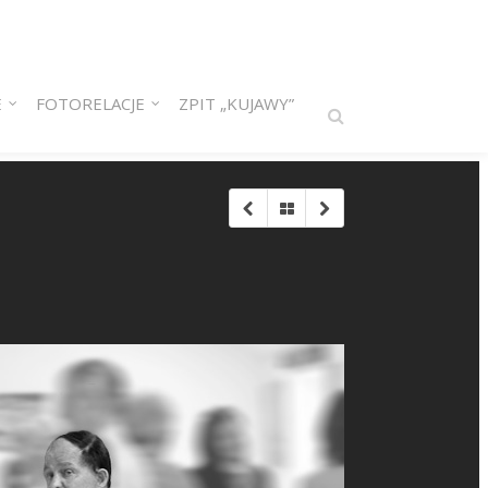
E
FOTORELACJE
ZPIT „KUJAWY”