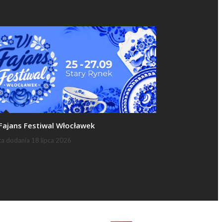
 Fajans Festiwal Włocławek
ta dodania
18 lipca 2026