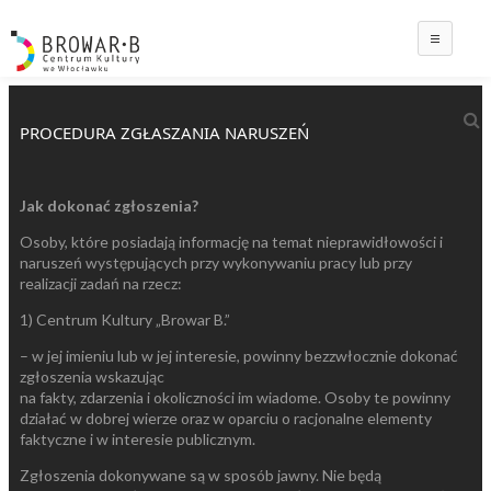
Main
PROCEDURA ZGŁASZANIA NARUSZEŃ
Jak dokonać zgłoszenia?
Osoby, które posiadają informację na temat nieprawidłowości i
naruszeń występujących przy wykonywaniu pracy lub przy
realizacji zadań na rzecz:
1) Centrum Kultury „Browar B.”
– w jej imieniu lub w jej interesie, powinny bezzwłocznie dokonać
zgłoszenia wskazując
na fakty, zdarzenia i okoliczności im wiadome. Osoby te powinny
działać w dobrej wierze oraz w oparciu o racjonalne elementy
faktyczne i w interesie publicznym.
Zgłoszenia dokonywane są w sposób jawny. Nie będą