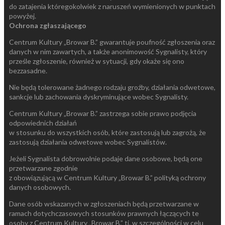
do zatajenia któregokolwiek z naruszeń wymienionych w punktach
powyżej.
Ochrona zgłaszającego
Centrum Kultury „Browar B.” gwarantuje poufność zgłoszenia oraz
danych w nim zawartych, a także anonimowość Sygnalisty, który
prześle zgłoszenie, również w sytuacji, gdy okaże się ono
bezzasadne.
Nie będą tolerowane żadnego rodzaju groźby, działania odwetowe,
sankcje lub zachowania dyskryminujące wobec Sygnalisty.
Centrum Kultury „Browar B.” zastrzega sobie prawo podjęcia
odpowiednich działań
w stosunku do wszystkich osób, które zastosują lub zagrożą, że
zastosują działania odwetowe wobec Sygnalistów.
Jeżeli Sygnalista dobrowolnie podaje dane osobowe, będą one
przetwarzane zgodnie
z obowiązującą w Centrum Kultury „Browar B.” polityką ochrony
danych osobowych.
Dane osób wskazanych w zgłoszeniach będą przetwarzane w
ramach dotychczasowych stosunków prawnych łączących te
osoby z Centrum Kultury „Browar B.” tj. w szczególności w celu