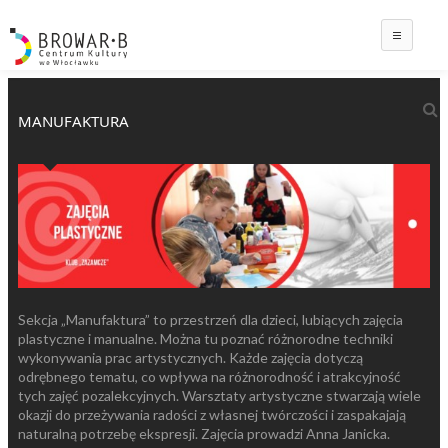
Main
MANUFAKTURA
Sekcja „Manufaktura” to przestrzeń dla dzieci, lubiących zajęcia
plastyczne i manualne. Można tu poznać różnorodne techniki
wykonywania prac artystycznych. Każde zajęcia dotyczą
odrębnego tematu, co wpływa na różnorodność i atrakcyjność
tych zajęć pozalekcyjnych. Warsztaty artystyczne stwarzają wiele
okazji do przeżywania radości z własnej twórczości i zaspakajają
naturalną potrzebę ekspresji. Zajęcia prowadzi Anna Janicka.