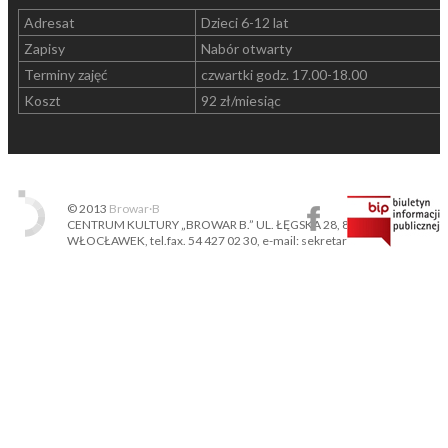
Adresat
Dzieci 6-12 lat
Zapisy
Nabór otwarty
Terminy zajęć
czwartki godz. 17.00-18.00
Koszt
92 zł/miesiąc
© 2013
Browar·B
CENTRUM KULTURY „BROWAR B.” UL. ŁĘGSKA 28, 87-800
WŁOCŁAWEK, tel.fax. 54 427 02 30, e-mail: sekretariat@ckbb.pl