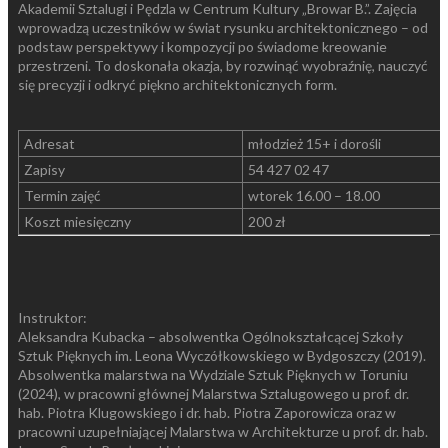
Akademii Sztalugi i Pędzla w Centrum Kultury „Browar B.”. Zajęcia
wprowadzą uczestników w świat rysunku architektonicznego – od
podstaw perspektywy i kompozycji po świadome kreowanie
przestrzeni. To doskonała okazja, by rozwinąć wyobraźnię, nauczyć
się precyzji i odkryć piękno architektonicznych form.
Adresat
młodzież 15+ i dorośli
Zapisy
54 427 02 47
Termin zajęć
wtorek 16.00 – 18.00
Koszt miesięczny
200 zł
Instruktor:
Aleksandra Kubacka – absolwentka Ogólnokształcącej Szkoły
Sztuk Pięknych im. Leona Wyczółkowskiego w Bydgoszczy (2019).
Absolwentka malarstwa na Wydziale Sztuk Pięknych w Toruniu
(2024), w pracowni głównej Malarstwa Sztalugowego u prof. dr.
hab. Piotra Klugowskiego i dr. hab. Piotra Zaporowicza oraz w
pracowni uzupełniającej Malarstwa w Architekturze u prof. dr. hab.