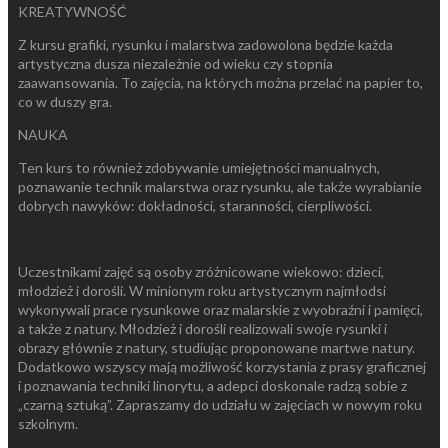
KREATYWNOŚĆ
Z kursu grafiki, rysunku i malarstwa zadowolona będzie każda
artystyczna dusza niezależnie od wieku czy stopnia
zaawansowania. To zajęcia, na których można przelać na papier to,
co w duszy gra.
NAUKA
Ten kurs to również zdobywanie umiejętności manualnych,
poznawanie technik malarstwa oraz rysunku, ale także wyrabianie
dobrych nawyków: dokładności, staranności, cierpliwości.
Uczestnikami zajęć są osoby zróżnicowane wiekowo: dzieci,
młodzież i dorośli. W minionym roku artystycznym najmłodsi
wykonywali prace rysunkowe oraz malarskie z wyobraźni i pamięci,
a także z natury. Młodzież i dorośli realizowali swoje rysunki i
obrazy głównie z natury, studiując proponowane martwe natury.
Dodatkowo wszyscy mają możliwość korzystania z prasy graficznej
i poznawania techniki linorytu, a adepci doskonale radzą sobie z
„czarną sztuką”. Zapraszamy do udziału w zajęciach w nowym roku
szkolnym.