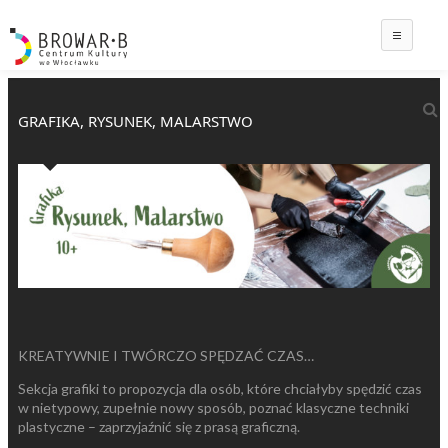
Main
GRAFIKA, RYSUNEK, MALARSTWO
KREATYWNIE I TWÓRCZO SPĘDZAĆ CZAS…
Sekcja grafiki to propozycja dla osób, które chciałyby spędzić czas
w nietypowy, zupełnie nowy sposób, poznać klasyczne techniki
plastyczne – zaprzyjaźnić się z prasą graficzną.