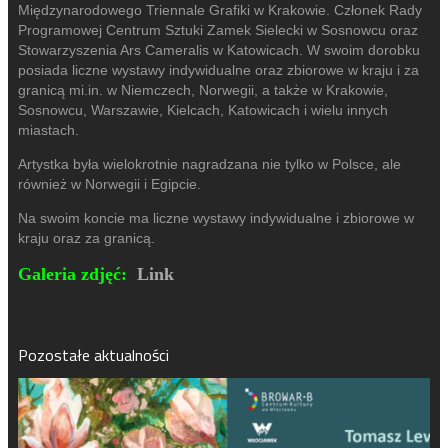
Międzynarodowego Triennale Grafiki w Krakowie. Członek Rady
Programowej Centrum Sztuki Zamek Sielecki w Sosnowcu oraz
Stowarzyszenia Ars Cameralis w Katowicach. W swoim dorobku
posiada liczne wystawy indywidualne oraz zbiorowe w kraju i za
granicą mi.in. w Niemczech, Norwegii, a także w Krakowie,
Sosnowcu, Warszawie, Kielcach, Katowicach i wielu innych
miastach.
Artystka by
ła wielokrotnie nagradzana nie tylko w Polsce, ale
również w Norwegii i Egipcie.
Na swoim koncie ma liczne wystawy indywidualne i zbiorowe w
kraju oraz za granic
ą.
Galeria zdjęć:
Link
Pozostałe aktualności