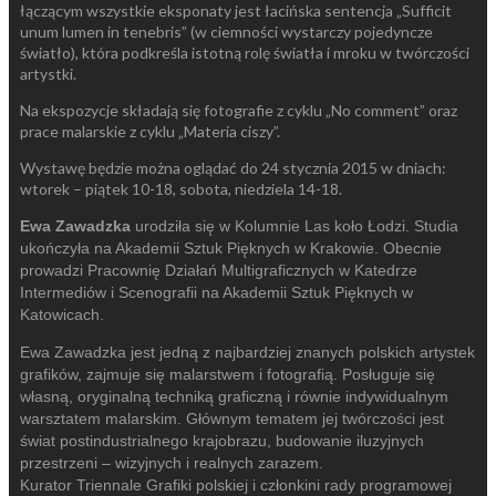
łączącym wszystkie eksponaty jest łacińska sentencja „Sufficit
unum lumen in tenebris” (w ciemności wystarczy pojedyncze
światło), która podkreśla istotną rolę światła i mroku w twórczości
artystki.
Na ekspozycje składają się fotografie z cyklu „No comment” oraz
prace malarskie z cyklu „Materia ciszy”.
Wystawę będzie można oglądać do 24 stycznia 2015 w dniach:
wtorek – piątek 10-18, sobota, niedziela 14-18.
Ewa Zawadzka
urodzi
ła się w Kolumnie Las koło Łodzi. Studia
ukończyła na Akademii Sztuk Pięknych w Krakowie. Obecnie
prowadzi Pracownię Działań Multigraficznych w Katedrze
Intermediów i Scenografii na Akademii Sztuk Pięknych w
Katowicach.
Ewa Zawadzka jest jedn
ą z najbardziej znanych polskich artystek
grafików, zajmuje się malarstwem i fotografią. Posługuje się
własną, oryginalną techniką graficzną i równie indywidualnym
warsztatem malarskim. Głównym tematem jej twórczości jest
świat postindustrialnego krajobrazu, budowanie iluzyjnych
przestrzeni – wizyjnych i realnych zarazem.
Kurator Triennale Grafiki polskiej i cz
łonkini rady programowej