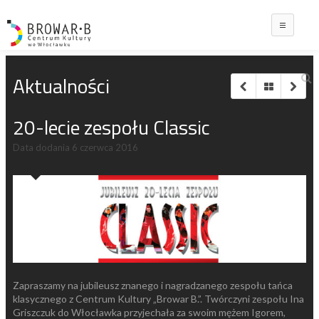
Main
Aktualności
20-lecie zespołu Classic
Data dodania
6 czerwca 2016
Zapraszamy na jubileusz znanego i nagradzanego zespołu tańca
klasycznego z Centrum Kultury „Browar B.”. Twórczyni zespołu Ina
Griszczuk do Włocławka przyjechała za swoim mężem Igorem,