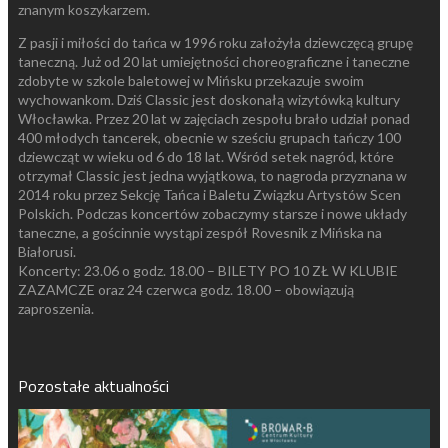
znanym koszykarzem.
Z pasji i miłości do tańca w 1996 roku założyła dziewczęcą grupę
taneczną. Już od 20 lat umiejętności choreograficzne i taneczne
zdobyte w szkole baletowej w Mińsku przekazuje swoim
wychowankom. Dziś Classic jest doskonałą wizytówką kultury
Włocławka. Przez 20 lat w zajęciach zespołu brało udział ponad
400 młodych tancerek, obecnie w sześciu grupach tańczy 100
dziewcząt w wieku od 6 do 18 lat. Wśród setek nagród, które
otrzymał Classic jest jedna wyjątkowa, to nagroda przyznana w
2014 roku przez Sekcję Tańca i Baletu Związku Artystów Scen
Polskich. Podczas koncertów zobaczymy starsze i nowe układy
taneczne, a gościnnie wystąpi zespół Rovesnik z Mińska na
Białorusi.
Koncerty: 23.06 o godz. 18.00 – BILETY PO 10 ZŁ W KLUBIE
ZAZAMCZE oraz 24 czerwca godz. 18.00 – obowiązują
zaproszenia.
Pozostałe aktualności