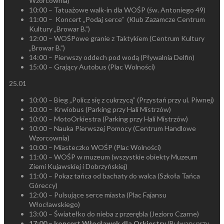
Wzorcownia)
10:00 – Tatuażowe walk-in dla WOŚP (św. Antoniego 49)
11:00 – Koncert „Podaj serce” (Klub Zazamcze Centrum
Kultury „Browar B.”)
12:00 – WOŚPowe granie z Taktykiem (Centrum Kultury
„Browar B.”)
14:00 – Pierwszy oddech pod wodą (Pływalnia Delfin)
15:00 – Grający Autobus (Plac Wolności)
25.01
10:00 – Bieg „Policz się z cukrzycą” (Przystań przy ul. Piwnej)
10:00 – Krwiobus (Parking przy Hali Mistrzów)
10:00 – MotoOrkiestra (Parking przy Hali Mistrzów)
10:00 – Nauka Pierwszej Pomocy (Centrum Handlowe
Wzorcownia)
10:00 – Miasteczko WOŚP (Plac Wolności)
11:00 – WOŚP w muzeum (wszystkie obiekty Muzeum
Ziemi Kujawskiej i Dobrzyńskiej)
11:00 – Pokaz tańca od bachaty do walca (Szkoła Tańca
Góreccy)
12:00 – Pulsujące serce miasta (Plac Fajansu
Włocławskiego)
13:00 – Światełko do nieba z przerębla (Jezioro Czarne)
17:00 – koncert Włocławek dla Orkiestry
(Bulwary przy