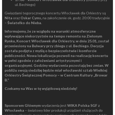
ul. Bechiego)
Gwiazdami tegorocznego koncertu Włocławek dla Orkiestry są
Nita
oraz
Oskar Cyms,
na zakończenie ok. godz. 20:00 tradycyjnie
–
Światełko do Nieba
.
Informujemy, że ze względu na warunki atmosferyczne
wpływające niekorzystnie na tempo remontu na Zielonym
Rynku, Koncert Włocławek dla Orkiestry, w dniu 25.01, został
przeniesiony na Bulwary przy zbiegu z ul. Bechiego. Decyzja
została podjęta z myślą o bezpieczeństwie i komforcie
publiczności. Nowa lokalizacja pozwoli na realizację koncertu
w pełni zgodnie z założeniami artystycznymi i
organizacyjnymi. Godziny wydarzenia pozostają bez zmian. W
pobliżu swoją siedzibę będzie miał włocławski sztab Wielkiej
Orkiestry Świątecznej Pomocy – w Centrum Kultury „Browar
B.”
Czekamy na Was w tę wyjątkową niedzielę!
Sponsorem Głównym
wydarzenia jest
WIKA Polska
SGF z
Włocławka
– światowy lider produkcji urządzeń służących do