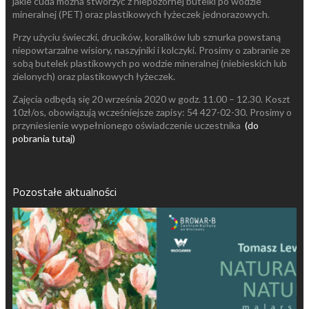
jakie cuda można stworzyć z niepozornej butelki po wodzie
mineralnej (PET) oraz plastikowych łyżeczek jednorazowych.
Przy użyciu świeczki, drucików, koralików lub sznurka powstaną
niepowtarzalne wisiory, naszyjniki i kolczyki. Prosimy o zabranie ze
sobą butelek plastikowych po wodzie mineralnej (niebieskich lub
zielonych) oraz plastikowych łyżeczek.
Zajęcia odbędą się 20 września 2020 w godz. 11.00 – 12.30. Koszt
10zł/os, obowiązują wcześniejsze zapisy: 54 427-02-30. Prosimy o
przyniesienie wypełnionego oświadczenie uczestnika
(do
pobrania tutaj)
Pozostałe aktualności