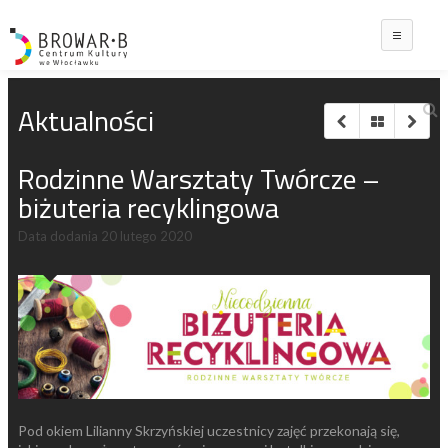
Main
Aktualności
Rodzinne Warsztaty Twórcze –
biżuteria recyklingowa
Data dodania
20 lutego 2020
Pod okiem Lilianny Skrzyńskiej uczestnicy zajęć przekonają się,