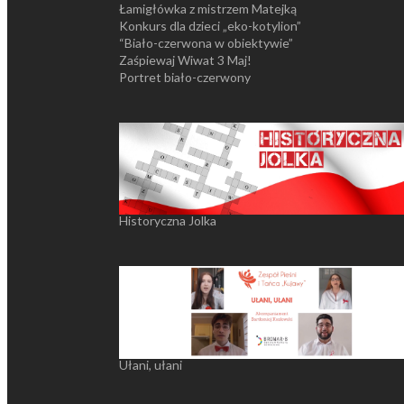
Łamigłówka z mistrzem Matejką
Konkurs dla dzieci „eko-kotylion”
“Biało-czerwona w obiektywie”
Zaśpiewaj Wiwat 3 Maj!
Portret biało-czerwony
Historyczna Jolka
Ułani, ułani