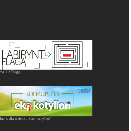
rynt z Flagą
urs dla dzieci „eko-kotylion”