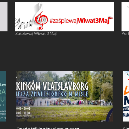
Zaśpiewaj Wiwat 3 Maj!
Por
o
Osada Wikingów Vlatslavborg
Fi