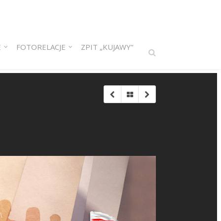
E
FOTORELACJE
ZPIT „KUJAWY”