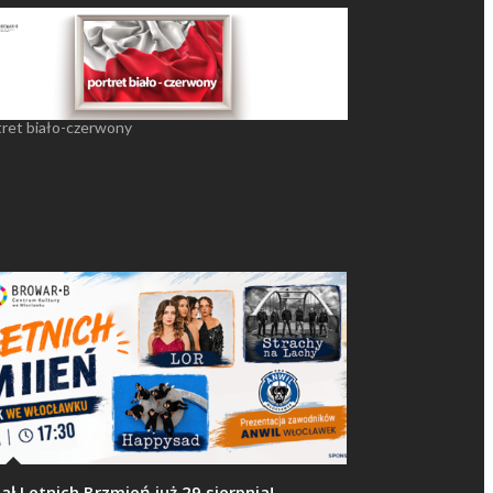
tret biało-czerwony
nał Letnich Brzmień już 29 sierpnia!