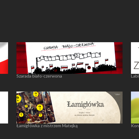
Szarada biało-czerwona
Labi
Łamigłówka z mistrzem Matejką
Konk