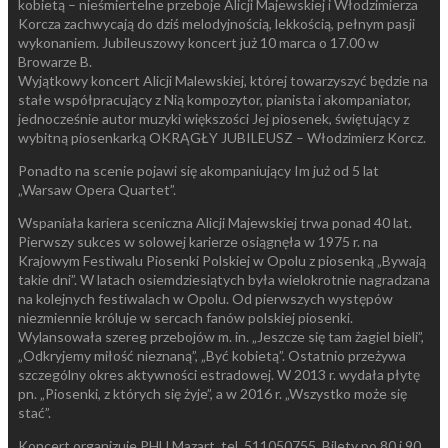
kobietą – nieśmiertelne przeboje Alicji Majewskiej i Włodzimierza
Korcza zachwycają do dziś melodyjnością, lekkością, pełnym pasji
wykonaniem. Jubileuszowy koncert już 10 marca o 17.00 w
Browarze B.
Wyjątkowy koncert Alicji Malewskiej, której towarzyszyć będzie na
stałe współpracujący z Nią kompozytor, pianista i akompaniator,
jednocześnie autor muzyki większości Jej piosenek, świętujący z
wybitną piosenkarką OKRĄGŁY JUBILEUSZ – Włodzimierz Korcz.
Ponadto na scenie pojawi się akompaniujący Im już od 5 lat
„Warsaw Opera Quartet”.
Wspaniała kariera sceniczna Alicji Majewskiej trwa ponad 40 lat.
Pierwszy sukces w solowej karierze osiągnęła w 1975 r. na
Krajowym Festiwalu Piosenki Polskiej w Opolu z piosenką „Bywają
takie dni”. W latach osiemdziesiątych była wielokrotnie nagradzana
na kolejnych festiwalach w Opolu. Od pierwszych występów
niezmiennie króluje w sercach fanów polskiej piosenki.
Wylansowała szereg przebojów m. in. „Jeszcze się tam żagiel bieli”,
„Odkryjemy miłość nieznaną”, „Być kobietą”. Ostatnio przeżywa
szczególny okres aktywności estradowej. W 2013 r. wydała płytę
pn. „Piosenki, z których się żyje”, a w 2016 r. „Wszystko może się
stać”.
Koncert organizuje PHU Mazart, tel. 511050755. Bilety po 80 i 90