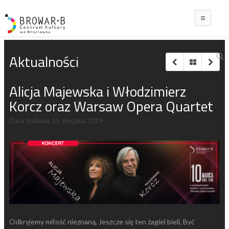
Main
Aktualności
Alicja Majewska i Włodzimierz
Korcz oraz Warsaw Opera Quartet
Data dodania
25 stycznia 2019
Odkryjemy miłość nieznaną, Jeszcze się ten żagiel bieli, Być