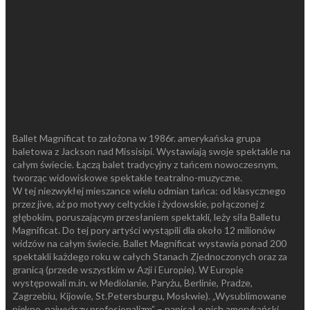
Ballet Magnificat to założona w 1986r. amerykańska grupa
baletowa z Jackson nad Missisipi. Wystawiają swoje spektakle na
całym świecie. Łączą balet tradycyjny z tańcem nowoczesnym,
tworząc widowiskowe spektakle teatralno-muzyczne.
W tej niezwykłej mieszance wielu odmian tańca: od klasycznego
przez jive, aż po motywy celtyckie i żydowskie, połączonej z
głębokim, poruszającym przesłaniem spektakli, leży siła Balletu
Magnificat. Do tej pory artyści wystąpili dla około 12 milionów
widzów na całym świecie. Ballet Magnificat wystawia ponad 200
spektakli każdego roku w całych Stanach Zjednoczonych oraz za
granicą (przede wszystkim w Azji i Europie). W Europie
występowali m.in. w Mediolanie, Paryżu, Berlinie, Pradze,
Zagrzebiu, Kijowie, St.Petersburgu, Moskwie). „Wysublimowane
piękno, najwyższy profesjonalizm” – napisał o nich amerykański