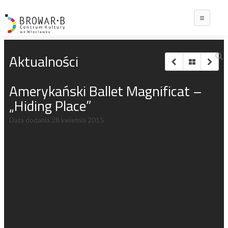
Main
Aktualności
Amerykański Ballet Magnificat –
„Hiding Place”
Data dodania
28 kwietnia 2015