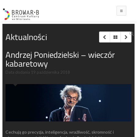
Main
Aktualności
Andrzej Poniedzielski – wieczór
kabaretowy
Data dodania
19 października 2018
Cechują go precyzja, inteligencja, wrażliwość, skromność i