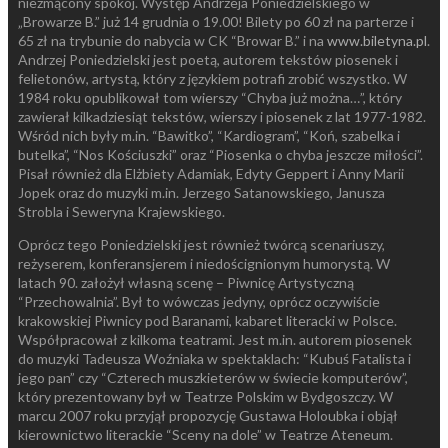
niezmącony spokój. Występ Andrzeja Poniedzielskiego w
„Browarze B.” już 14 grudnia o 19.00! Bilety po 60 zł na parterze i
65 zł na trybunie do nabycia w CK “Browar B.” i na
www.biletyna.pl
.
Andrzej Poniedzielski jest poetą, autorem tekstów piosenek i
felietonów, artystą, który z językiem potrafi zrobić wszystko. W
1984 roku opublikował tom wierszy “Chyba już można…”, który
zawierał kilkadziesiąt tekstów, wierszy i piosenek z lat 1977-1982.
Wśród nich były m.in. “Bawitko”, “Kardiogram”, “Koń, szabelka i
butelka”, “Nos Kościuszki” oraz “Piosenka o chyba jeszcze miłości”.
Pisał również dla Elżbiety Adamiak, Edyty Geppert i Anny Marii
Jopek oraz do muzyki m.in. Jerzego Satanowskiego, Janusza
Strobla i Seweryna Krajewskiego.
Oprócz tego Poniedzielski jest również twórcą scenariuszy,
reżyserem, konferansjerem i niedoścignionym humorystą. W
latach 90. założył własną scenę – Piwnicę Artystyczną
“Przechowalnia”. Był to wówczas jedyny, oprócz oczywiście
krakowskiej Piwnicy pod Baranami, kabaret literacki w Polsce.
Współpracował z kilkoma teatrami. Jest m.in. autorem piosenek
do muzyki Tadeusza Woźniaka w spektaklach: “Kubuś Fatalista i
jego pan” czy “Czterech muszkieterów w świecie komputerów”,
który prezentowany był w Teatrze Polskim w Bydgoszczy. W
marcu 2007 roku przyjął propozycję Gustawa Holoubka i objął
kierownictwo literackie “Sceny na dole” w Teatrze Ateneum.