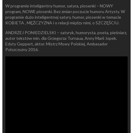
W programie inteligentny humor, satyra, piosenki – NOWY
program, NOWE piosenki. Bez zmian poczucie humoru Artysty. W
programie dużo inteligentnej satyry, humor, piosenki w temacie
KOBIETA , MĘŻCZYZNA i o relacji między nimi, o SZCZĘŚCIU.
ANDRZEJ PONIEDZIELSKI – satyryk, humorysta, poeta, pieśniarz,
autor tekstów min. dla Grzegorza Turnaua, Anny Marii Jopek,
Edyty Geppert, aktor. Mistrz Mowy Polskiej, Ambasador
Polszczyzny 2016.