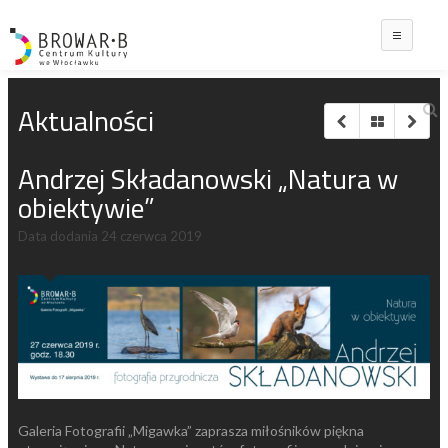
Main
Aktualności
Andrzej Składanowski „Natura w
obiektywie”
Data dodania
24 czerwca 2019
Galeria Fotografii „Migawka” zaprasza miłośników piękna