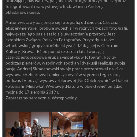
otaczającej nas Natury, pasjonatów fotografii przyrodniczej oraz
fotografowania na wystawę włocławianina Andrzeja
Składanowskiego.
Autor wystawy pasjonuje się fotografią od dziecka. Chociaż
eksperymentuje i próbuje swoich sił w różnych typach fotografii,
największą jego pasją stało się uwiecznianie przyrody. Jest
członkiem Związku Polskich Fotografów Przyrody, a także
włocławskiej grupy FotoObiektywni, działającej w Centrum
Kultury „Browar B.” od ponad czterech lat. Tworzy ją
czterdziestoosobowa grupa sympatyków fotografii, którzy
podczas plenerów, wspólnych spotkań i dyskusji realizują swoją
pasję. Andrzej Składanowski swoje prace prezentował na kilku
wystawach zbiorowych, między innymi w styczniu tego roku ,
podczas IV edycji wystawy zbiorowej „NieObiektywnie” w Galerii
Fotografii „Migawka”. Wystawę „Natura w obiektywie” oglądać
można do 17 sierpnia 2019 r.
Zapraszamy serdecznie. Wstęp wolny.