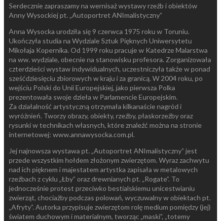
Serdecznie zapraszamy na wernisaż wystawy rzeźb i obiektów
Anny Wysockiej pt. „Autoportret ANImalistyczny”
Anna Wysocka urodziła się 9 czerwca 1975 roku w Toruniu.
Ukończyła studia na Wydziale Sztuk Pięknych Uniwersytetu
Mikołaja Kopernika. Od 1999 roku pracuje w Katedrze Malarstwa
na ww. wydziale, obecnie na stanowisku profesora. Zorganizowała
czterdzieści wystaw indywidualnych, uczestniczyła także w ponad
sześćdziesięciu zbiorowych w kraju i za granicą. W 2004 roku, po
wejściu Polski do Unii Europejskiej, jako pierwsza Polka
prezentowała swoje dzieła w Parlamencie Europejskim.
Za działalność artystyczną otrzymała kilkanaście nagród i
wyróżnień. Tworzy obrazy, obiekty, rzeźby, płaskorzeźby oraz
rysunki w technikach własnych, które znaleźć można na stronie
internetowej: www.annawysocka.com.pl.
Jej najnowsza wystawa pt. „Autoportret ANImalistyczny” jest
przede wszystkim hołdem złożonym zwierzętom. Wyraz zachwytu
nad ich pięknem i majestatem artystka zapisała w metalowych
rzeźbach z cyklu „Łby” oraz drewnianych pt. „Rogate”. To
jednocześnie protest przeciwko bestialskiemu unicestwianiu
zwierząt, chociażby podczas polowań, wyczuwalny w obiektach pt.
„Afryty”. Autorka przypisuje zwierzętom rolę medium pomiędzy (jej)
światem duchowym i materialnym, tworząc „maski”, „totemy