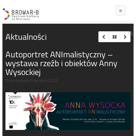
Main
Aktualności
Autoportret ANImalistyczny –
wystawa rzeźb i obiektów Anny
Wysockiej
Data dodania
8 grudnia 2023