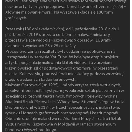
radości” jest ocieplenie wizerunku stolicy Mołdawii poprzez szereg
działań artystycznych przeprowadzonych w przestrzeni miejskiej –
głównie malowanie murali. Na wystawę składa się 180 form
graficznych.
Przez rok (180 dni akademickich), od 1 października 2018 r. do 1
października 2019 r. artysta codziennie malował miniatury,
przedstawiające widoki z Kiszyniowa: 9 obrazów i 16 grafik
dziennie o wymiarach 25 x 25 cm każdy.
Proces tworzenia i rezultaty były codziennie publikowane na
Instagramie i w serwisie YouTube. W kolejnym etapie projektu
artysta podjął akcję malowania klatek video-artu z uczniami
kiszyniowskich szkół podstawowych oraz murali w przestrzeni
miasta. Kolorystykę prac wybierali mieszkańcy podczas wcześniej
przeprowadzonych badań terenowych.
Maksym Ostrowski (ur. 1995) – młody artysta sztuk wizualnych,
absolwent edukacji artystycznej w zakresie sztuk plastycznych w
specjalności technik teatralnych, filmowych i telewizyjnych na
Akademii Sztuk Pięknych im. Władysława Strzemińskiego w Łodzi.
Dyplom obronił w 2017 r. w trzech specjalnościach: malarstwie,
rysunku i formach graficznych oraz scenografii i kostiumografii.
Obecnie studiuje malarstwo na Akademii Muzyki, Teatru i Sztuk
Wizualnych w Kiszyniowie w Mołdawii w ramach stypendium
Funduszu Wyszehradzkiego.