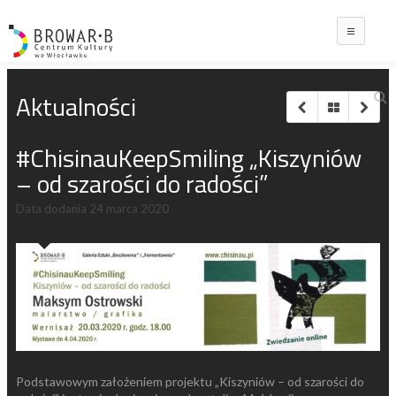
Main
Aktualności
#ChisinauKeepSmiling „Kiszyniów
– od szarości do radości”
Data dodania
24 marca 2020
Podstawowym założeniem projektu „Kiszyniów – od szarości do