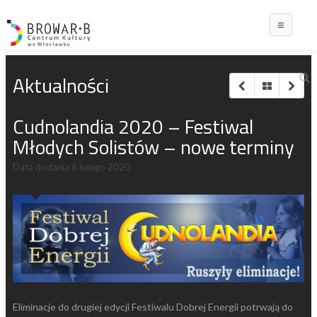
Main
Aktualności
Cudnolandia 2020 – Festiwal
Młodych Solistów – nowe terminy
Data dodania
6 lutego 2020
Eliminacje do drugiej edycji Festiwalu Dobrej Energii potrwają do