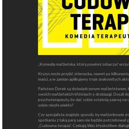
„Komedia małżeńska, którą powinni zobaczyć wszyscy
Kryzys może przyjść znienacka, nawet po kilkunast
maści, a w zamian aplikujemy troje znakomitych akto
Państwo Dorek są doświadczonym małżeństwem, które
swoich małżeńskich kłótniach o drobiazgi. Doszli do
psychoterapeuty, by dać sobie ostatnią szansę na 
sobie niezłe piekło?
Czy specjalista znajdzie sposób, by małżonkowie zro
spotkaniu z taką parą sam nie będzie potrzebował
„Cudowna terapia”. Czekają Was błyskotliwe dialogi