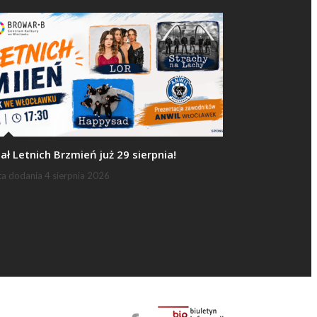
nał Letnich Brzmień już 29 sierpnia!
ta dodania
4 sierpnia 2026