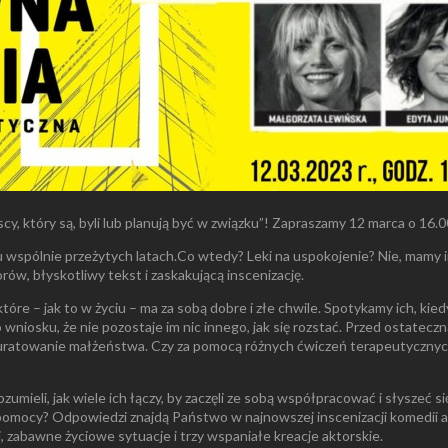
, który są, byli lub planują być w związku”! Zapraszamy 12 marca o 16.0
u wspólnie przeżytych latach.Co wtedy? Leki na uspokojenie? Nie, mamy i
rów, błyskotliwy tekst i zaskakującą inscenizację.
 – jak to w życiu – ma za sobą dobre i złe chwile. Spotykamy ich, kiedy
 wniosku, że nie pozostaje im nic innego, jak się rozstać. Przed ostatecz
uratowanie małżeństwa. Czy za pomocą różnych ćwiczeń terapeutycznych 
zumieli, jak wiele ich łączy, by zaczęli ze sobą współpracować i słyszeć 
 pomocy? Odpowiedzi znajdą Państwo w najnowszej inscenizacji komedii a
, zabawne życiowe sytuacje i trzy wspaniałe kreacje aktorskie.