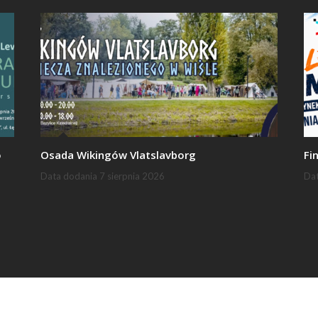
o
Osada Wikingów Vlatslavborg
Fi
Data dodania
7 sierpnia 2026
Da