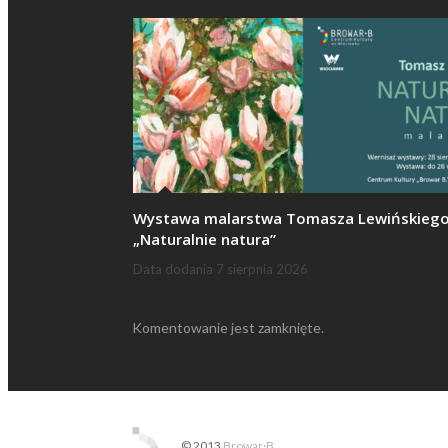
Wystawa malarstwa Tomasza Lewińskieg
„Naturalnie natura”
Data dodania
7 sierpnia 2026
Komentowanie jest zamknięte.
© 2013
Browar·B