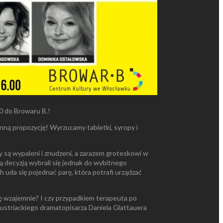
0 do Browaru B.!
nną propozycję! Wyrzucamy tabletki, syropy i
 są wypaleni i znudzeni, a zarazem groteskowi w
ną decyzją wybrali się jednak do wybitnego
uda się pojednać parę, która potrafi urządzać
się wzajemnie? I czy przypadkiem terapeuta po
ustriackiego dramatopisarza Daniela Glattauera