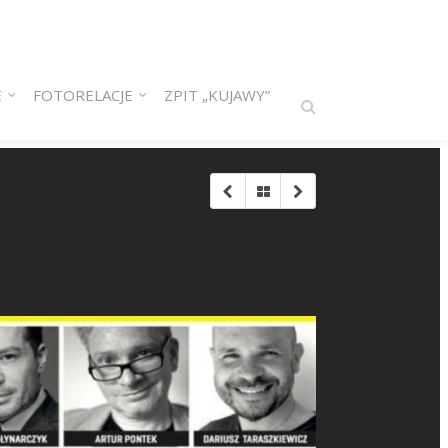
E
FOTORELACJE
ZPIT „KUJAWY”