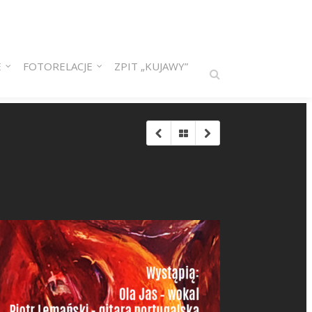
E
FOTORELACJE
ZPIT „KUJAWY”