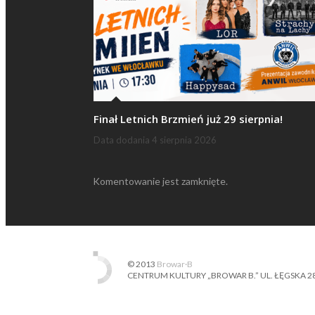
Finał Letnich Brzmień już 29 sierpnia!
Data dodania
4 sierpnia 2026
Komentowanie jest zamknięte.
© 2013
Browar·B
CENTRUM KULTURY „BROWAR B.” UL. ŁĘGSKA 28, 87