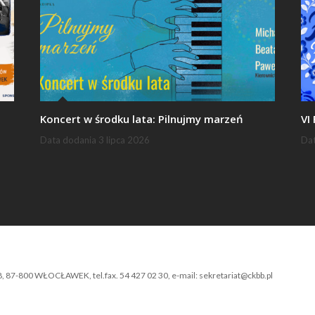
Koncert w środku lata: Pilnujmy marzeń
VI
Data dodania
3 lipca 2026
Da
-800 WŁOCŁAWEK, tel.fax. 54 427 02 30, e-mail: sekretariat@ckbb.pl