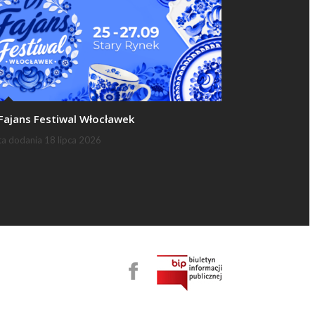
 Fajans Festiwal Włocławek
ta dodania
18 lipca 2026