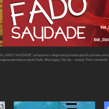
społu „FADO SAUDADE” połączony z degustacją tradycyjnych potraw port
 najpopularniejsze pieśni fado. Wystąpią: Ola Jas – wokal, Piotr Lemańsk