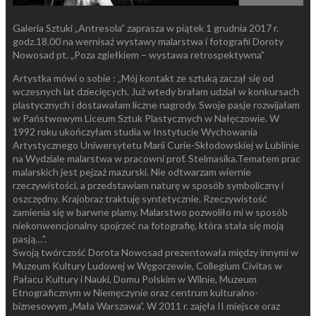
Galeria Sztuki „Antresola” zaprasza w piątek 1 grudnia 2017 r.
godz.18.00 na wernisaż wystawy malarstwa i fotografii Doroty
Nowosad pt. „Poza zgiełkiem – wystawa retrospektywna”
Artystka mówi o sobie : „Mój kontakt ze sztuką zaczął się od
wczesnych lat dziecięcych. Już wtedy brałam udział w konkursach
plastycznych i dostawałam liczne nagrody. Swoje pasje rozwijałam
w Państwowym Liceum Sztuk Plastycznych w Nałęczowie. W
1992 roku ukończyłam studia w Instytucie Wychowania
Artystycznego Uniwersytetu Marii Curie-Skłodowskiej w Lublinie
na Wydziale malarstwa w pracowni prof. Stelmasika.Tematem prac
malarskich jest pejzaż mazurski. Nie odtwarzam wiernie
rzeczywistości, a przedstawiam naturę w sposób symboliczny i
oszczędny. Krajobraz traktuję syntetycznie. Rzeczywistość
zamienia się w barwne plamy. Malarstwo pozwoliło mi w sposób
niekonwencjonalny spojrzeć na fotografię, która stała się moją
pasją…”.
Swoją twórczość Dorota Nowosad prezentowała między innymi w
Muzeum Kultury Ludowej w Węgorzewie, Collegium Civitas w
Pałacu Kultury i Nauki, Domu Polskim w Wilnie, Muzeum
Etnograficznym w Niemęczynie oraz centrum kulturalno-
biznesowym „Mała Warszawa”. W 2011 r. zajęła II miejsce oraz