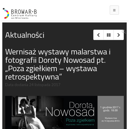
Main
Aktualności
Wernisaż wystawy malarstwa i
fotografii Doroty Nowosad pt.
„Poza zgiełkiem – wystawa
retrospektywna”
Data dodania
24 listopada 2017