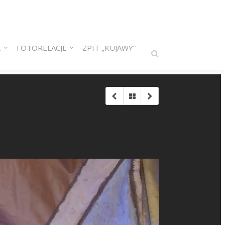
E
FOTORELACJE
ZPIT „KUJAWY”