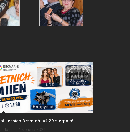
nał Letnich Brzmień już 29 sierpnia!
ta dodania
4 sierpnia 2026