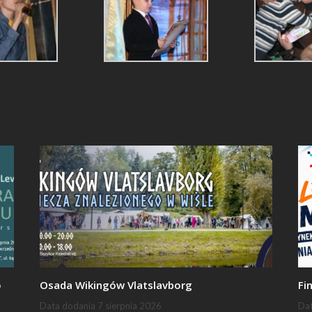
o
Osada Wikingów Vlatslavborg
Fi
Data dodania
7 sierpnia 2026
Da