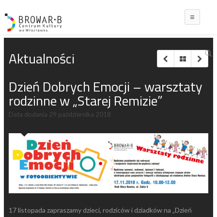
Main
Aktualności
Dzień Dobrych Emocji – warsztaty
rodzinne w „Starej Remizie”
Data dodania
29 października 2018
17 listopada zapraszamy dzieci, rodziców i dziadków na „Dzień