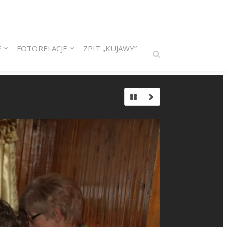
E
FOTORELACJE
ZPIT „KUJAWY”