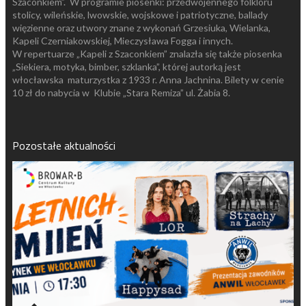
Szaconkiem”. W programie piosenki: przedwojennego folkloru
stolicy, wileńskie, lwowskie, wojskowe i patriotyczne, ballady
więzienne oraz utwory znane z wykonań Grzesiuka, Wielanka,
Kapeli Czerniakowskiej, Mieczysława Fogga i innych.
W repertuarze „Kapeli z Szaconkiem” znalazła się także piosenka
„Siekiera, motyka, bimber, szklanka”, której autorką jest
włocławska maturzystka z 1933 r. Anna Jachnina. Bilety w cenie
10 zł do nabycia w Klubie „Stara Remiza” ul. Żabia 8.
Pozostałe aktualności