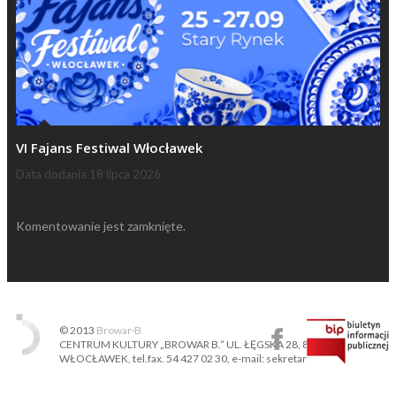
VI Fajans Festiwal Włocławek
Data dodania
18 lipca 2026
Komentowanie jest zamknięte.
© 2013
Browar·B
CENTRUM KULTURY „BROWAR B.” UL. ŁĘGSKA 28, 87-800
WŁOCŁAWEK, tel.fax. 54 427 02 30, e-mail: sekretariat@ckbb.pl