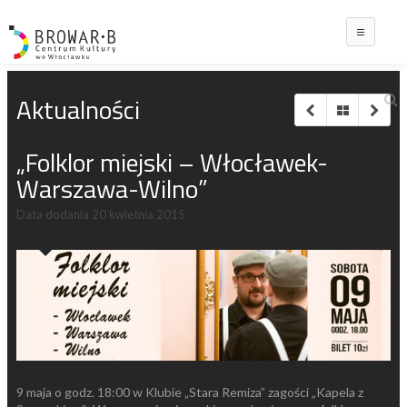
Main
Aktualności
„Folklor miejski – Włocławek-
Warszawa-Wilno”
Data dodania
20 kwietnia 2015
9 maja o godz. 18:00 w Klubie „Stara Remiza” zagości „Kapela z