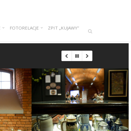
E
FOTORELACJE
ZPIT „KUJAWY”