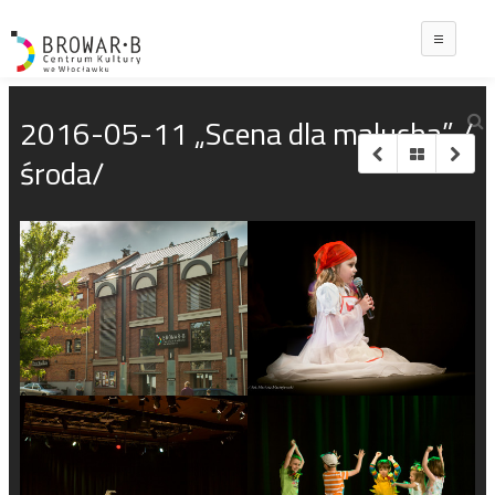
Main
2016-05-11 „Scena dla malucha” /
środa/