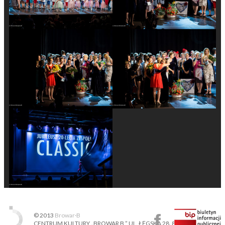
© 2013
Browar·B
CENTRUM KULTURY „BROWAR B.” UL. ŁĘGSKA 28, 87-800