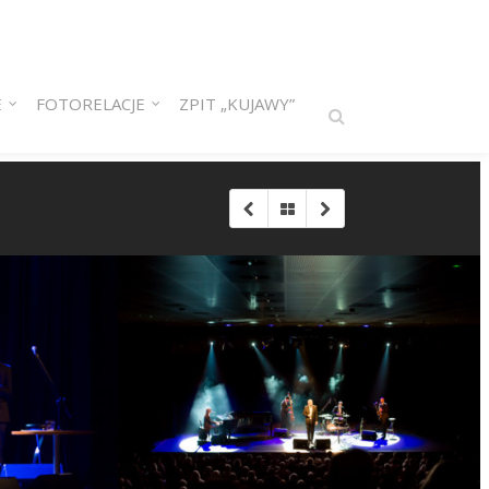
E
FOTORELACJE
ZPIT „KUJAWY”