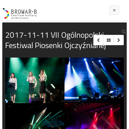
Main
2017-11-11 VII Ogólnopolski
Festiwal Piosenki Ojczyźnianej