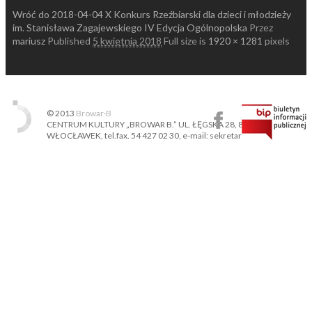
Wróć do 2018-04-04 X Konkurs Rzeźbiarski dla dzieci i młodzieży
im. Stanisława Zagajewskiego IV Edycja Ogólnopolska
Przez
mariusz
Published
5 kwietnia 2018
Full size is
1920 × 1281
pixels
© 2013
Browar·B
CENTRUM KULTURY „BROWAR B.” UL. ŁĘGSKA 28, 87-800
WŁOCŁAWEK, tel.fax. 54 427 02 30, e-mail: sekretariat@ckbb.pl