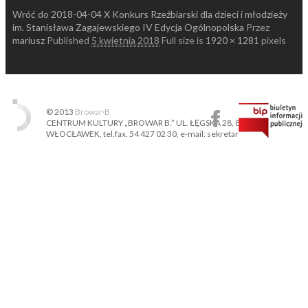
Wróć do 2018-04-04 X Konkurs Rzeźbiarski dla dzieci i młodzieży
im. Stanisława Zagajewskiego IV Edycja Ogólnopolska
Przez
mariusz
Published
5 kwietnia 2018
Full size is
1920 × 1281
pixels
© 2013
Browar·B
CENTRUM KULTURY „BROWAR B.” UL. ŁĘGSKA 28, 87-800
WŁOCŁAWEK, tel.fax. 54 427 02 30, e-mail: sekretariat@ckbb.pl