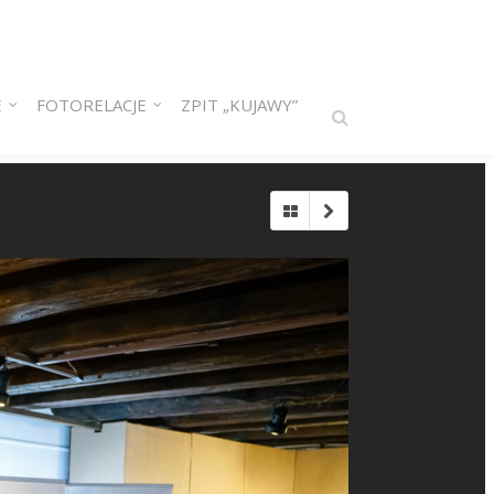
E
FOTORELACJE
ZPIT „KUJAWY”