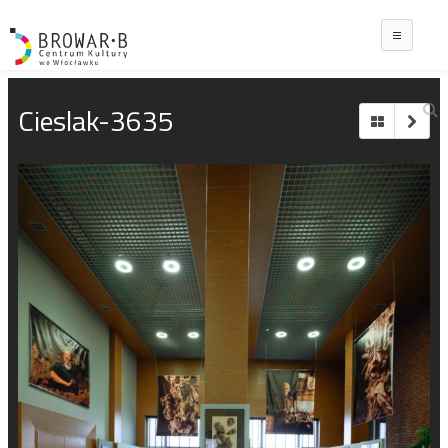
Main
Cieslak-3635