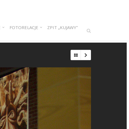
E
FOTORELACJE
ZPIT „KUJAWY”