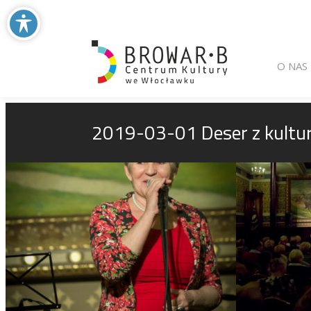
Main menu
Skip to primary
Skip to seconda
O NAS
2019-03-01 Deser z kulturą