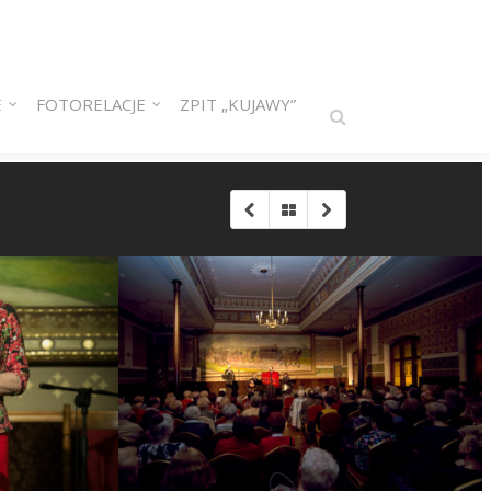
E
FOTORELACJE
ZPIT „KUJAWY”