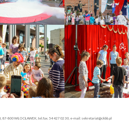
-800 WŁOCŁAWEK, tel.fax. 54 427 02 30, e-mail: sekretariat@ckbb.pl