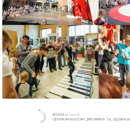
© 2013
Browar·B
CENTRUM KULTURY „BROWAR B.” UL. ŁĘGSKA 28, 87