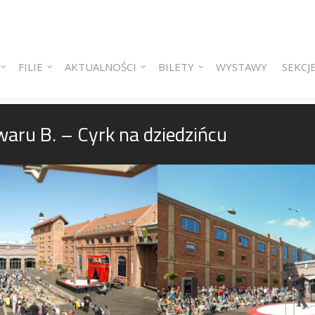
 content
ry content
FILIE
AKTUALNOŚCI
BILETY
WYSTAWY
SEKCJ
ru B. – Cyrk na dziedzińcu