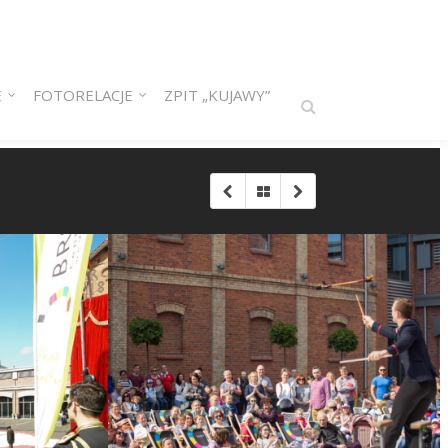
E
FOTORELACJE
ZPIT „KUJAWY”