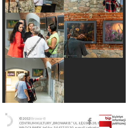
© 2013
Browar·B
CENTRUM KULTURY „BROWAR B.” UL. ŁĘGSKA 28, 87-800
WŁOCŁAWEK, tel.fax. 54 427 02 30, e-mail: sekretariat@ckbb.pl