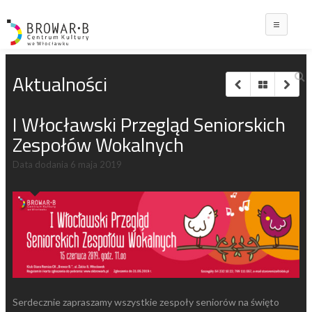
Main
Aktualności
I Włocławski Przegląd Seniorskich
Zespołów Wokalnych
Data dodania
6 maja 2019
Serdecznie zapraszamy wszystkie zespoły seniorów na święto