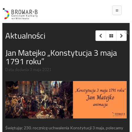
Main
Aktualności
Jan Matejko „Konstytucja 3 maja
1791 roku”
Data dodania
3 maja 2021
Świętując 230. rocznicę uchwalenia Konstytucji 3 maja, polecamy