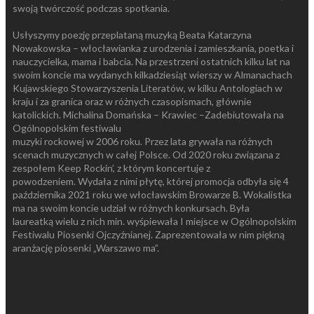
swoją twórczość podczas spotkania.
Usłyszymy poezję przeplataną muzyką Beata Katarzyna
Nowakowska – włocławianka z urodzenia i zamieszkania, poetka i
nauczycielka, mama i babcia. Na przestrzeni ostatnich kilku lat na
swoim koncie ma wydanych kilkadziesiąt wierszy w Almanachach
Kujawskiego Stowarzyszenia Literatów, w kilku Antologiach w
kraju i za granica oraz w różnych czasopismach, głównie
katolickich. Michalina Domańska – Krawiec –Zadebiutowała na
Ogólnopolskim festiwalu
muzyki rockowej w 2006 roku. Przez lata grywała na różnych
scenach muzycznych w całej Polsce. Od 2020 roku związana z
zespołem Keep Rockin’, z którym koncertuje z
powodzeniem. Wydała z nimi płytę, której promocja odbyła się 4
października 2021 roku we włocławskim Browarze B. Wokalistka
ma na swoim koncie udział w różnych konkursach. Była
laureatką wielu z nich min. wyśpiewała I miejsce w Ogólnopolskim
Festiwalu Piosenki Ojczyźnianej. Zaprezentowała w nim piękną
aranżację piosenki „Warszawo ma”.