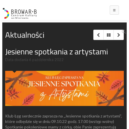
Main
Aktualności
Jesienne spotkania z artystami
Data dodania
6 października 2022
Klub Łęg serdecznie zaprasza na „Jesienne spotkania z artystami”,
które odbędzie się w dniu 09.10.22 godz. 17.00 (wstęp wolny)
Spotkanie pokoleniowe mamy z córką, obie Panie zaprezentują