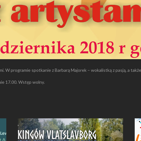
mi. W programie spotkanie z Barbarą Majorek – wokalistką z pasją, a tak
nie 17.00. Wstęp wolny.