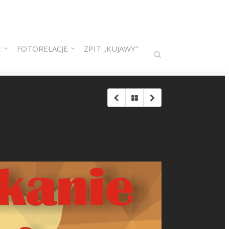
E
FOTORELACJE
ZPIT „KUJAWY”