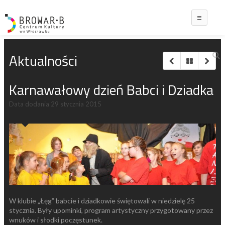
Main
Aktualności
Karnawałowy dzień Babci i Dziadka
Data dodania
29 stycznia 2015
W klubie „Łęg” babcie i dziadkowie świętowali w niedzielę 25
stycznia. Były upominki, program artystyczny przygotowany przez
wnuków i słodki poczęstunek.