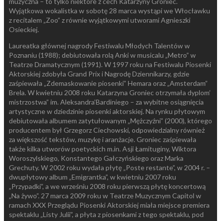
muzyczna – to tylko niektóre z cech Katarzyny Groniec.
Wyjątkowa wokalistka w sobotę 28 marca wystąpi we Włocławku
z recitalem „Zoo” z równie wyjątkowymi utworami Agnieszki
Osieckiej.
Laureatka głównej nagrody Festiwalu Młodych Talentów w
Poznaniu (1988); debiutowała rolą Anki w musicalu „Metro” w
Teatrze Dramatycznym (1991). W 1997 roku na Festiwalu Piosenki
Aktorskiej zdobyła Grand Prix i Nagrodę Dziennikarzy, gdzie
zaśpiewała „Zdemaskowanie piosenki” Hemara oraz „Amsterdam”
Brela. W kwietniu 2008 roku Katarzyna Groniec otrzymała dyplom’
mistrzostwa” im. Aleksandra’Bardiniego – za wybitne osiągnięcia
artystyczne w dziedzinie piosenki aktorskiej. Na rynku płytowym
debiutowała albumem zatytułowanym „Mężczyźni” (2000), którego
producentem był Grzegorz Ciechowski, odpowiedzialny również
za większość tekstów, muzykę i aranżacje. Groniec zaśpiewała
także kilka utworów poetyckich m.in. Asji Łamituginy, Wiktora
Woroszylskiego, Konstantego Gałczyńskiego oraz Marka
Grechuty. W 2002 roku wydała płytę „Poste restante”, w 2004 r. –
dwupłytowy album „Emigrantka”, w kwietniu 2007 roku
„Przypadki”, a we wrześniu 2008 roku pierwszą płytę koncertową
„Na żywo”. 27 marca 2009 roku w Teatrze Muzycznym Capitol w
ramach XXX Przeglądu Piosenki Aktorskiej miała miejsce premiera
spektaklu „Listy Julii”, a płyta z piosenkami z tego spektaklu, pod