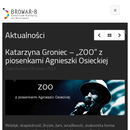
Main
Aktualności
Katarzyna Groniec – „ZOO” z
piosenkami Agnieszki Osieckiej
Data dodania
18 lutego 2015
Wdzięk, drapieżność, liryzm, żart, wrażliwość, znakomita forma