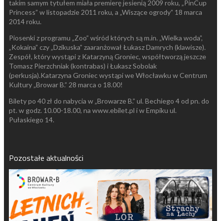
takim samym tytułem miała premierę jesienią 2009 roku, „PinCup
Princess” w listopadzie 2011 roku, a „Wiszące ogrody” 18 marca
2014 roku.
Piosenki z programu „Zoo” wśród których są m.in. „Wielka woda”,
„Kokaina” czy „Dzikuska” zaaranżował Łukasz Damrych (klawisze).
Zespół, który wystąpi z Katarzyną Groniec, współtworzą jeszcze
Tomasz Pierzchniak (kontrabas) i Łukasz Sobolak
(perkusja).Katarzyna Groniec wystąpi we Włocławku w Centrum
Kultury „Browar B.” 28 marca o 18.00!
Bilety po 40 zł do nabycia w „Browarze B.” ul. Bechiego 4 od pn. do
pt. w godz. 10.00-18.00, na www.ebilet.pl i w Empiku ul.
Pułaskiego 14.
Pozostałe aktualności