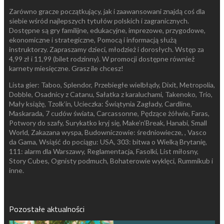
Zarówno gracze początkujący, jak i zaawansowani znajdą coś dla
siebie wśród najlepszych tytułów polskich i zagranicznych.
Dostępne są gry familijne, edukacyjne, imprezowe, przygodowe,
ekonomiczne i strategiczne, Pomocą i informacją służą
instruktorzy. Zapraszamy dzieci, młodzież i dorosłych. Wstęp za
4,99 zł i 11,99 (bilet rodzinny). W promocji dostępne również
karnety miesięczne. Grasz ile chcesz!
Lista gier: Taboo, Splendor, Przebiegłe wielbłądy, Dixit, Metropolia,
Dobble, Osadnicy z Catanu, Sałatka z karaluchami, Takenoko, Trio,
Mały książę, Tzolk’in, Ucieczka: Świątynia Zagłady, Cardline,
Maskarada, 7 cudów świata, Carcassonne, Pędzące żółwie, Faras,
Potwory do szafy, Surykatko kryj się, Make’n’Break, Hanabi, Small
World, Zakazana wyspa, Budowniczowie: średniowiecze, , Vasco
da Gama, Wsiąść do pociągu: USA, 303: bitwa o Wielką Brytanię,
111: alarm dla Warszawy, Reglamentacja, Fasolki, List miłosny,
Story Cubes, Ognisty podmuch, Bohaterowie wyklęci, Rummikub i
inne.
Pozostałe aktualności