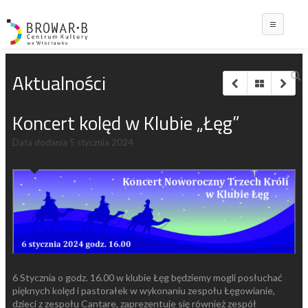
Main
Aktualności
Koncert kolęd w Klubie „Łęg”
Data dodania
5 stycznia 2024
6 Stycznia o godz. 16.00 w klubie Łęg będziemy mogli posłuchać
pięknych kolęd i pastorałek w wykonaniu zespołu Łęgowianie,
dzieci z zespołu Cantare, zaprezentuje się również zespół