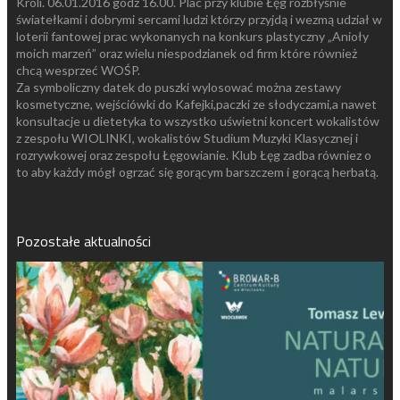
Króli. 06.01.2016 godz 16.00. Plac przy klubie Łęg rozbłyśnie
światełkami i dobrymi sercami ludzi którzy przyjdą i wezmą udział w
loterii fantowej prac wykonanych na konkurs plastyczny „Anioły
moich marzeń” oraz wielu niespodzianek od firm które również
chcą wesprzeć WOŚP.
Za symboliczny datek do puszki wylosować można zestawy
kosmetyczne, wejściówki do Kafejki,paczki ze słodyczami,a nawet
konsultacje u dietetyka to wszystko uświetni koncert wokalistów
z zespołu WIOLINKI, wokalistów Studium Muzyki Klasycznej i
rozrywkowej oraz zespołu Łęgowianie. Klub Łęg zadba równiez o
to aby każdy mógł ogrzać się gorącym barszczem i gorącą herbatą.
Pozostałe aktualności