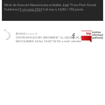
Wróć do Koncert Noworoczny w klubie „Łęg”
Przez
Piotr Stocki
Published
9 stycznia 2019
Full size is
1100 × 733
pixels
© 2013
Browar·B
CENTRUM KULTURY „BROWAR B.” UL. ŁĘGSKA 28, 87-800
WŁOCŁAWEK, tel.fax. 54 427 02 30, e-mail: sekretariat@ckbb.pl