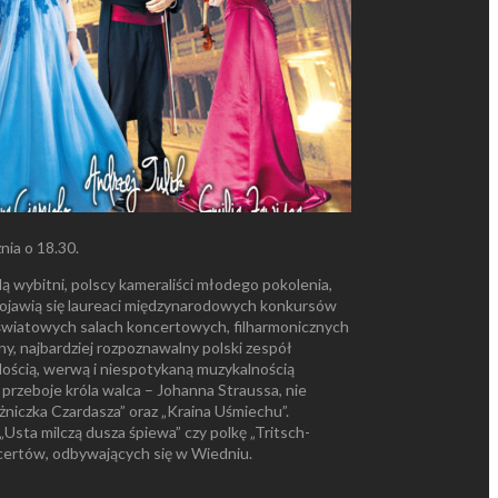
nia o 18.30.
wybitni, polscy kameraliści młodego pokolenia,
e pojawią się laureaci międzynarodowych konkursów
 i światowych salach koncertowych, filharmonicznych
y, najbardziej rozpoznawalny polski zespół
dością, werwą i niespotykaną muzykalnością
rzeboje króla walca – Johanna Straussa, nie
żniczka Czardasza” oraz „Kraina Uśmiechu”.
Usta milczą dusza śpiewa” czy polkę „Tritsch-
certów, odbywających się w Wiedniu.