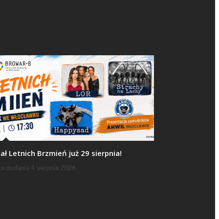
nał Letnich Brzmień już 29 sierpnia!
ta dodania
4 sierpnia 2026