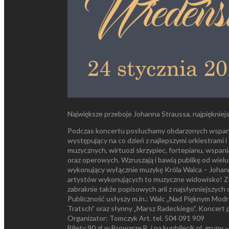
Największe przeboje Johanna Straussa, najpiękniejs
Podczas koncertu posłuchamy obdarzonych wspaniał
występujący na co dzień z najlepszymi orkiestrami 
muzycznych, wirtuozi skrzypiec, fortepianu, wspania
oraz operowych. Wzruszają i bawią publikę od wiel
wykonujący wyłącznie muzykę Króla Walca – Johanna
artystów wykonujących to muzyczne widowisko! Zab
zabraknie także popisowych arii z najsłynniejszych
Publiczność usłyszy m.in.: Walc „Nad Pięknym Modry
Tratsch” oraz słynny „Marsz Radeckiego”. Koncert
Organizator: Tomczyk Art. tel. 504 091 909
Bilety 90 zł w Browarze B. i na kupbilecik.pl, grupy