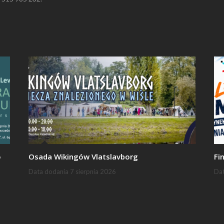
o
Osada Wikingów Vlatslavborg
Fi
Data dodania
7 sierpnia 2026
Da