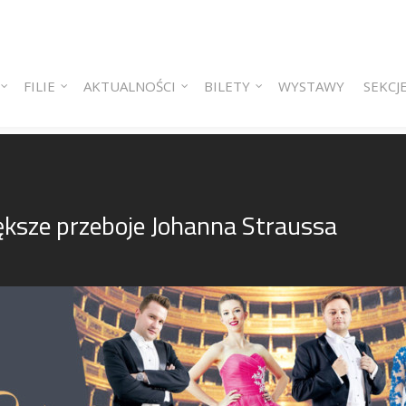
 content
ry content
FILIE
AKTUALNOŚCI
BILETY
WYSTAWY
SEKCJ
ększe przeboje Johanna Straussa