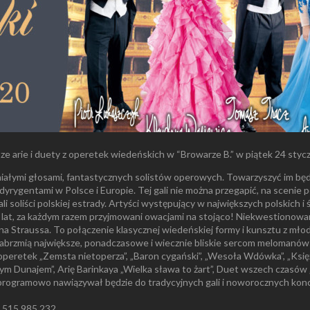
ze arie i duety z operetek wiedeńskich w “Browarze B.” w piątek 24 stycz
ymi głosami, fantastycznych solistów operowych. Towarzyszyć im będą 
i dyrygentami w Polsce i Europie. Tej gali nie można przegapić, na sceni
li soliści polskiej estrady. Artyści występujący w największych polskich
u lat, za każdym razem przyjmowani owacjami na stojąco! Niekwestionowan
 Straussa. To połączenie klasycznej wiedeńskiej formy i kunsztu z mło
rzmią największe, ponadczasowe i wiecznie bliskie sercom melomanów p
 operetek „Zemsta nietoperza”, „Baron cygański”, „Wesoła Wdówka”, „Księ
m Dunajem”, Arię Barinkaya „Wielka sława to żart”, Duet wszech czasów „
 programowo nawiązywał będzie do tradycyjnych gali i noworocznych kon
 – 515 985 232.