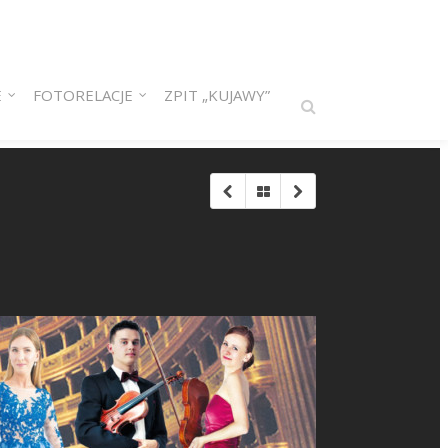
E
FOTORELACJE
ZPIT „KUJAWY”