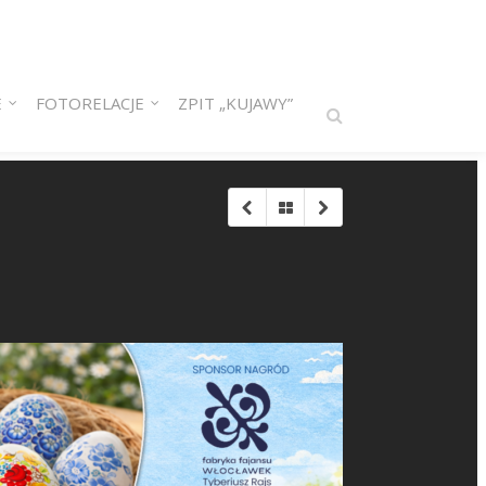
E
FOTORELACJE
ZPIT „KUJAWY”