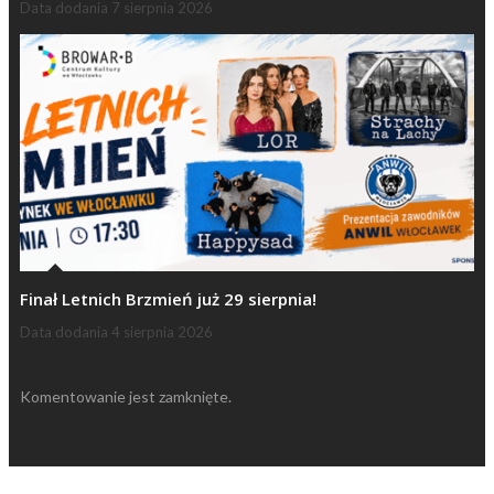
Data dodania
7 sierpnia 2026
Finał Letnich Brzmień już 29 sierpnia!
Data dodania
4 sierpnia 2026
Komentowanie jest zamknięte.